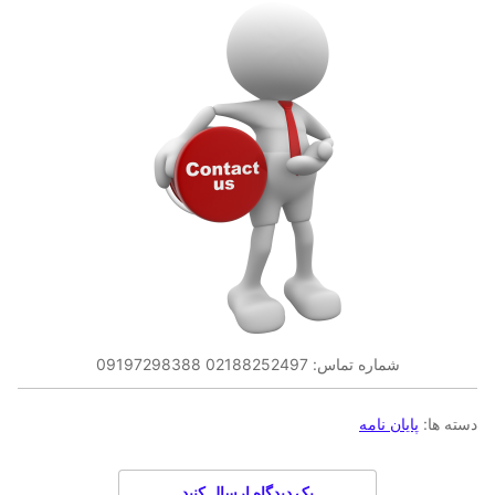
شماره تماس: 02188252497 09197298388
دسته ها:
پایان نامه
یک دیدگاه ارسال کنید